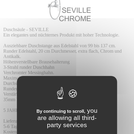
Duschsäule - SEVILLE
Ein elegantes und nüchternes Produkt mit hoher Technologie.
Ausziehbare Duschstange aus Edelstahl von 99 bis 137 cm.
Runder Edelstahl, 20 cm Durchmesser, extra flach, Chrom und
Antikalk.
Höhenverstellbare Brausehalterung
3-Strahl runder Duschhahn
Verchromter Messinghahn.
Maximaler Druck 6 atm., Minimal 1 atm.
Durchschnittlicher Durchfluss 12 Liter / Minute
Runder Messingmischer.
Verstärkter flexibler Schlauch, 1,5 m lang und Diffusor
35mm Keramikkartusche
you
5 JAHRE GARANTIE.
By continuing to scroll,
are allowing all third-
Lieferung:
party services
5-6 Tage Verspätung.
Kostenlose Lieferung.